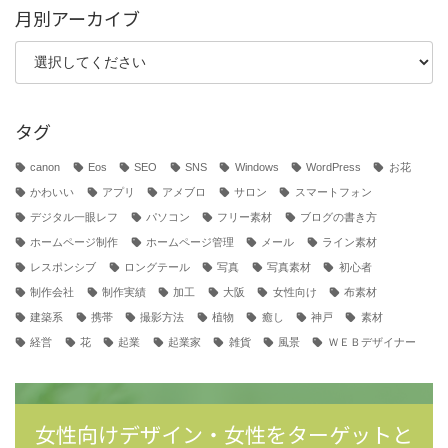
月別アーカイブ
タグ
canon
Eos
SEO
SNS
Windows
WordPress
お花
かわいい
アプリ
アメブロ
サロン
スマートフォン
デジタル一眼レフ
パソコン
フリー素材
ブログの書き方
ホームページ制作
ホームページ管理
メール
ライン素材
レスポンシブ
ロングテール
写真
写真素材
初心者
制作会社
制作実績
加工
大阪
女性向け
布素材
建築系
携帯
撮影方法
植物
癒し
神戸
素材
経営
花
起業
起業家
雑貨
風景
ＷＥＢデザイナー
女性向けデザイン・女性をターゲットと