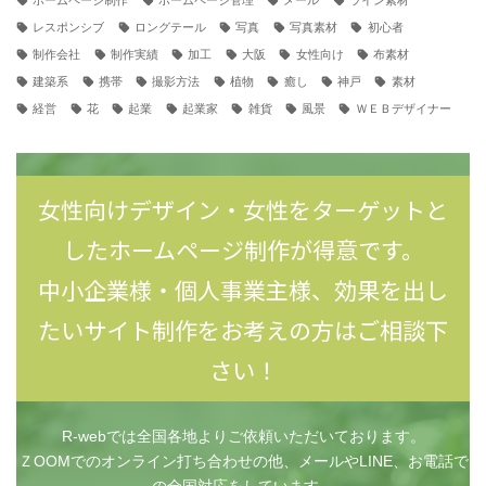
ホームページ制作
ホームページ管理
メール
ライン素材
レスポンシブ
ロングテール
写真
写真素材
初心者
制作会社
制作実績
加工
大阪
女性向け
布素材
建築系
携帯
撮影方法
植物
癒し
神戸
素材
経営
花
起業
起業家
雑貨
風景
ＷＥＢデザイナー
女性向けデザイン・女性をターゲットと
したホームページ制作が得意です。
中小企業様・個人事業主様、効果を出し
たいサイト制作をお考えの方はご相談下
さい！
R-webでは全国各地よりご依頼いただいております。
ＺOOMでのオンライン打ち合わせの他、メールやLINE、お電話で