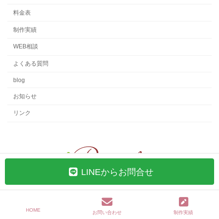
料金表
制作実績
WEB相談
よくある質問
blog
お知らせ
リンク
LINEからお問合せ
Copyright © 女性向けホームページ制作のR-web/ 枚方・寝屋川・交野・大阪・京
都
HOME
お問い合わせ
制作実績