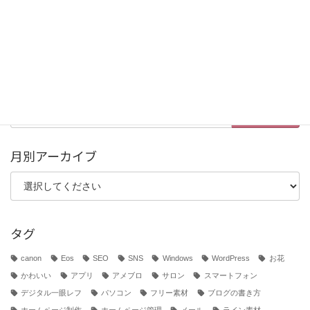
写真素材 (12)
制作実績 (10)
雑談・つぶやき (25)
検
索:
月別アーカイブ
タグ
canon
Eos
SEO
SNS
Windows
WordPress
お花
かわいい
アプリ
アメブロ
サロン
スマートフォン
デジタル一眼レフ
パソコン
フリー素材
ブログの書き方