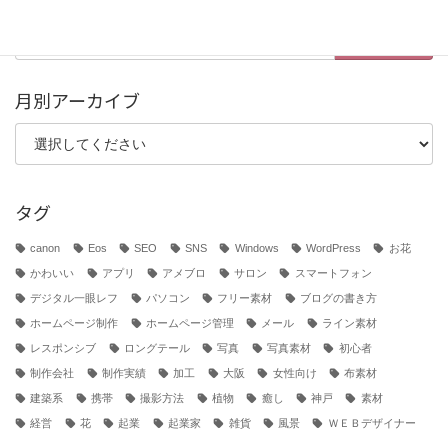
検
索:
月別アーカイブ
タグ
canon
Eos
SEO
SNS
Windows
WordPress
お花
かわいい
アプリ
アメブロ
サロン
スマートフォン
デジタル一眼レフ
パソコン
フリー素材
ブログの書き方
ホームページ制作
ホームページ管理
メール
ライン素材
レスポンシブ
ロングテール
写真
写真素材
初心者
制作会社
制作実績
加工
大阪
女性向け
布素材
建築系
携帯
撮影方法
植物
癒し
神戸
素材
経営
花
起業
起業家
雑貨
風景
ＷＥＢデザイナー