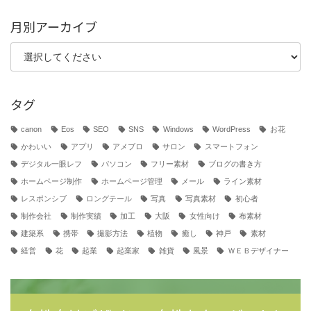
月別アーカイブ
タグ
canon
Eos
SEO
SNS
Windows
WordPress
お花
かわいい
アプリ
アメブロ
サロン
スマートフォン
デジタル一眼レフ
パソコン
フリー素材
ブログの書き方
ホームページ制作
ホームページ管理
メール
ライン素材
レスポンシブ
ロングテール
写真
写真素材
初心者
制作会社
制作実績
加工
大阪
女性向け
布素材
建築系
携帯
撮影方法
植物
癒し
神戸
素材
経営
花
起業
起業家
雑貨
風景
ＷＥＢデザイナー