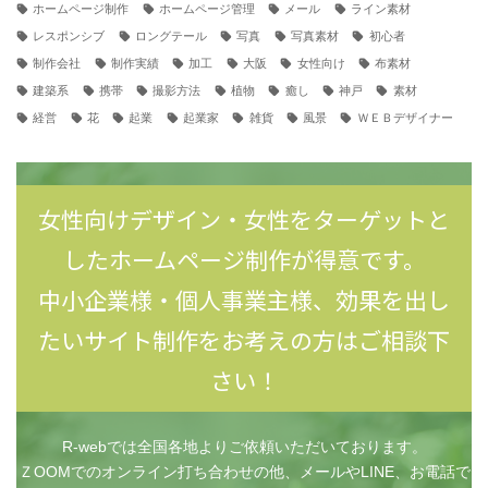
ホームページ制作
ホームページ管理
メール
ライン素材
レスポンシブ
ロングテール
写真
写真素材
初心者
制作会社
制作実績
加工
大阪
女性向け
布素材
建築系
携帯
撮影方法
植物
癒し
神戸
素材
経営
花
起業
起業家
雑貨
風景
ＷＥＢデザイナー
女性向けデザイン・女性をターゲットと
したホームページ制作が得意です。
中小企業様・個人事業主様、効果を出し
たいサイト制作をお考えの方はご相談下
さい！
R-webでは全国各地よりご依頼いただいております。
ＺOOMでのオンライン打ち合わせの他、メールやLINE、お電話で