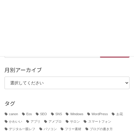
便利ツール (5)
写真素材 (12)
制作実績 (10)
雑談・つぶやき (25)
検
索:
月別アーカイブ
タグ
canon
Eos
SEO
SNS
Windows
WordPress
お花
かわいい
アプリ
アメブロ
サロン
スマートフォン
デジタル一眼レフ
パソコン
フリー素材
ブログの書き方