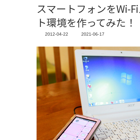
スマートフォンをWi-
ト環境を作ってみた！
最
2012-04-22
2021-06-17
終
更
新
日
時
: