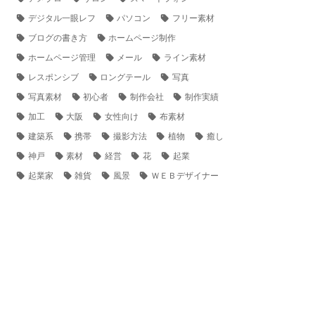
デジタル一眼レフ
パソコン
フリー素材
ブログの書き方
ホームページ制作
ホームページ管理
メール
ライン素材
レスポンシブ
ロングテール
写真
写真素材
初心者
制作会社
制作実績
加工
大阪
女性向け
布素材
建築系
携帯
撮影方法
植物
癒し
神戸
素材
経営
花
起業
起業家
雑貨
風景
ＷＥＢデザイナー