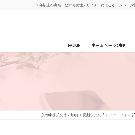
コ
ナ
20年以上の実績！枚方の女性デザイナーによるホームページ制
ン
ビ
テ
ゲ
ン
ー
ツ
シ
へ
ョ
ス
ン
HOME
ホームページ制作
キ
に
ッ
移
プ
動
R-web株式会社
blog
便利ツール
スマートフォンを