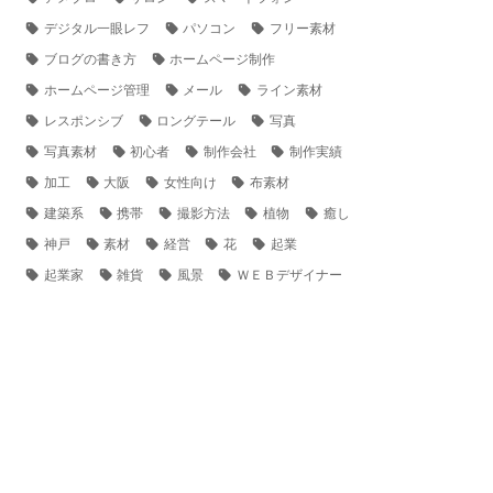
デジタル一眼レフ
パソコン
フリー素材
ブログの書き方
ホームページ制作
ホームページ管理
メール
ライン素材
レスポンシブ
ロングテール
写真
写真素材
初心者
制作会社
制作実績
加工
大阪
女性向け
布素材
建築系
携帯
撮影方法
植物
癒し
神戸
素材
経営
花
起業
起業家
雑貨
風景
ＷＥＢデザイナー