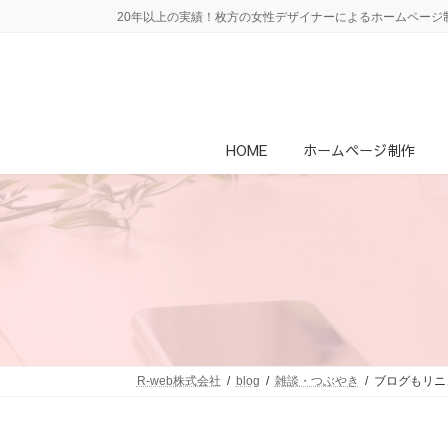
コ
ナ
20年以上の実績！枚方の女性デザイナーによるホームページ制
ン
ビ
テ
ゲ
ン
ー
ツ
シ
へ
ョ
ス
ン
HOME
ホームページ制作
キ
に
ッ
移
プ
動
R-web株式会社
blog
雑談・つぶやき
ブログもリニ