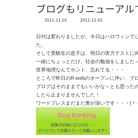
ブログもリニューアル
最
2011-11-01
2011-11-01
終
更
日付は変わりましたが。今日はハロウィンで
新
日
た。
時
そして受験生の息子は、明日の実力テストに
:
一緒にちょっとだけ、社会の勉強をしました～(* 
世界地理なんてホント、忘れてる・・・
ところで昨日のR-webのオープンに伴い、
ブログはそのままでもいいかな～とも思った
したら止まりませんでした！
ワードプレスまだまだ奥が深いです・・・(＾