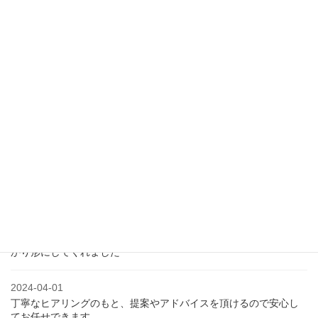
ホームページ制作
ホームページ制作
WordPressプラン
シンプルプラン
スタンダードプラン
料金表
お客様の声
2026-05-27
ホームページ制作は「コミュニケーション力」が命。想いをしっ
かり形にしてくれました
2024-04-01
丁寧なヒアリングのもと、提案やアドバイスを頂けるので安心し
てお任せできます。